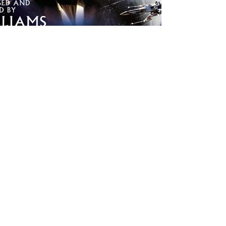
L&C Magazine
23 mag 2020
Tempo di lettura: 2 min
Una nuova speranza.......
Ciò aveva portato ad ipotizzare interventi
anche sul fronte della governance d'impresa,