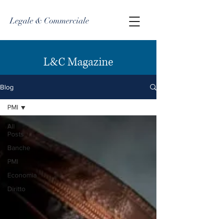
Legale & Commerciale
L&C Magazine
Blog
PMI
All
Posts
Banche
PMI
Economia
Diritto