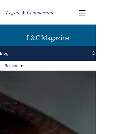
Legale & Commerciale
L&C Magazine
Blog
Banche
All Posts
Banche
PMI
Economia
Diritto