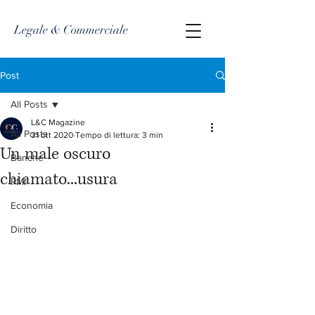
Legale & Commerciale
Post
All Posts
L&C Magazine
All Posts
31 ott 2020
Tempo di lettura: 3 min
Un male oscuro
Banche
chiamato...usura
PMI
Economia
Diritto