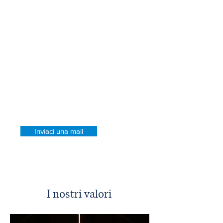
Per fare questo, occorre sempre
guardare all'utilità del cliente, in un
rapporto costi benefici che dia come
risultato un segno positivo
In una società come la nostra,
dominata dall'interesse, preferiamo
percorrere la via dell'Etica, in una
logica di reciproca condivisione con
i nostri assistiti
Inviaci una mail
I nostri valori