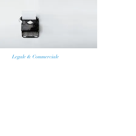
Legale & Commerciale
Law / Business
Firm
La nostra visione
Operare una consulenza, nelle
nostre materie d'intervento, a 360
gradi
Perché il cliente richiede di essere
assistito
Ma, sopratutto,
ben consigliato