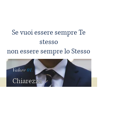
Se vuoi essere sempre Te
stesso
non essere sempre lo Stesso
Valore
01.
Chiarezza
La forza di un corretto rapporto
Professionista/Cliente comincia con
la chiarezza dei ruoli
Questa consapevolezza, fin
dall'inizio, permette un sereno
svolgimento del rapporto e la
comprensione che esistono diritti e