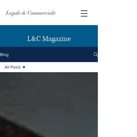
Legale & Commerciale
L&C Magazine
Blog
All Posts
All Posts
Banche
PMI
Economia
Diritto