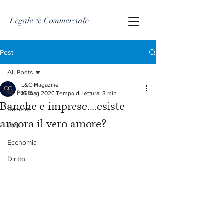
Legale & Commerciale
Post
All Posts
L&C Magazine
All Posts
13 mag 2020
Tempo di lettura: 3 min
Banche e imprese....esiste
Banche
ancora il vero amore?
PMI
Economia
Diritto