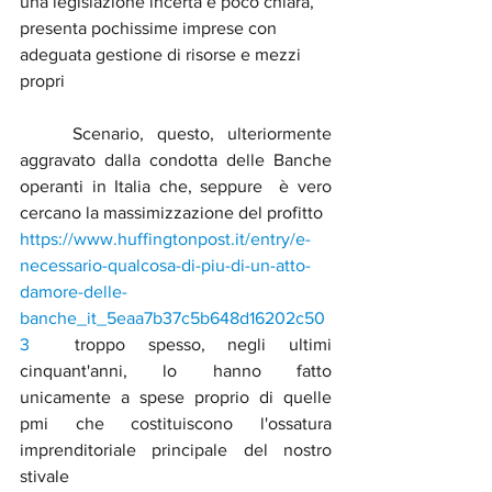
una legislazione incerta e poco chiara, 
presenta pochissime imprese con 
adeguata gestione di risorse e mezzi 
propri
    Scenario, questo, ulteriormente 
aggravato dalla condotta delle Banche 
operanti in Italia che, seppure  è vero 
cercano la massimizzazione del profitto
https://www.huffingtonpost.it/entry/e-
necessario-qualcosa-di-piu-di-un-atto-
damore-delle-
banche_it_5eaa7b37c5b648d16202c50
3
  troppo spesso, negli ultimi 
cinquant'anni, lo hanno fatto 
unicamente a spese proprio di quelle 
pmi che costituiscono l'ossatura 
imprenditoriale principale del nostro 
stivale