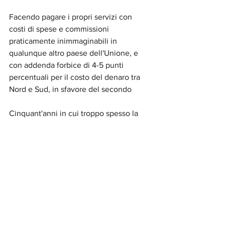
Facendo pagare i propri servizi con 
costi di spese e commissioni 
praticamente inimmaginabili in 
qualunque altro paese dell'Unione, e 
con addenda forbice di 4-5 punti 
percentuali per il costo del denaro tra 
Nord e Sud, in sfavore del secondo
Cinquant'anni in cui troppo spesso la 
funzione sociale del credito, 
riconosciuta dalla nostra Carta come un 
valore da tutelare 
erga omnes, 
non solo 
è rimasta lettera morta, ma persino 
abrogata nei fatti
Cosa ci rimane da fare? Forse tutto
O forse più nulla;  a meno di scelte 
radicali, che ripartano da una seria e 