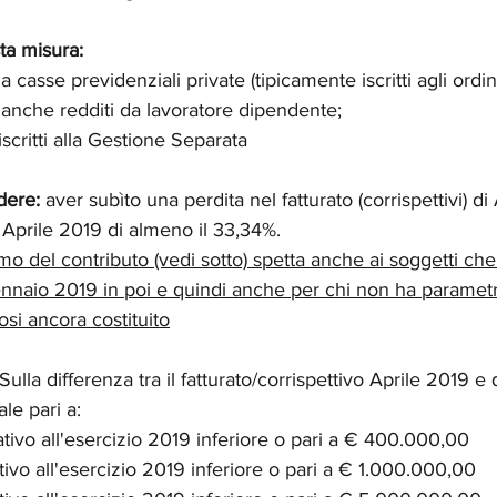
ta misura:
ti a casse previdenziali private (tipicamente iscritti agli ordin
anche redditi da lavoratore dipendente;
 iscritti alla Gestione Separata
dere:
 aver subìto una perdita nel fatturato (corrispettivi) d
i Aprile 2019 di almeno il 33,34%. 
 del contributo (vedi sotto) spetta anche ai soggetti che
gennaio 2019 in poi e quindi anche per chi non ha parametri
si ancora costituito
 Sulla differenza tra il fatturato/corrispettivo Aprile 2019 e
le pari a: 
lativo all'esercizio 2019 inferiore o pari a € 400.000,00
ativo all'esercizio 2019 inferiore o pari a € 1.000.000,00