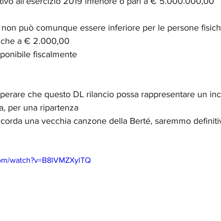
ativo all'esercizio 2019 inferiore o pari a € 5.000.000,00
e non può comunque essere inferiore per le persone fisich
diche a € 2.000,00
mponibile fiscalmente
a, per una ripartenza
ricorda una vecchia canzone della Berté, saremmo definiti
com/watch?v=B8lVMZXylTQ