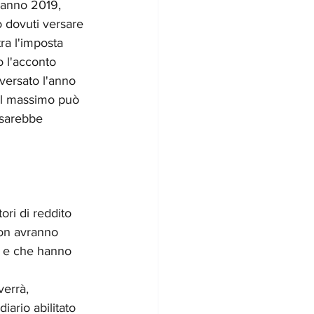
l'anno 2019, 
 dovuti versare 
ra l'imposta 
o l'acconto 
versato l'anno 
al massimo può 
 sarebbe 
ori di reddito 
non avranno 
te e che hanno 
errà, 
ario abilitato