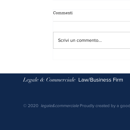
Commenti
Scrivi un commento...
Default bancario? ...conosciamoci
meglio
Legale & Commerciale
Law/Business Firm
© 2020
legale&commerciale
Proudly created by a good 