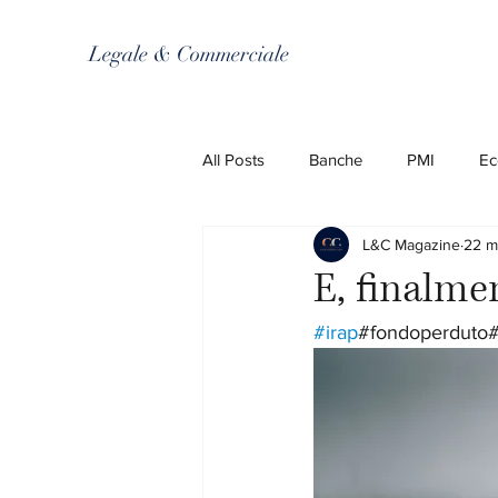
Legale & Commerciale
All Posts
Banche
PMI
Ec
L&C Magazine
22 m
E, finalmen
#irap
#fondoperduto