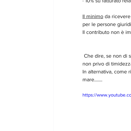
· 10% su fatturato rel
Il minimo
 da ricever
per le persone giuri
Il contributo non è i
 Che dire, se non di sperare che questo DL rilancio possa rappresentare un incipit, seppure 
non privo di timidezz
In alternativa, come 
mare.......
https://www.youtube.