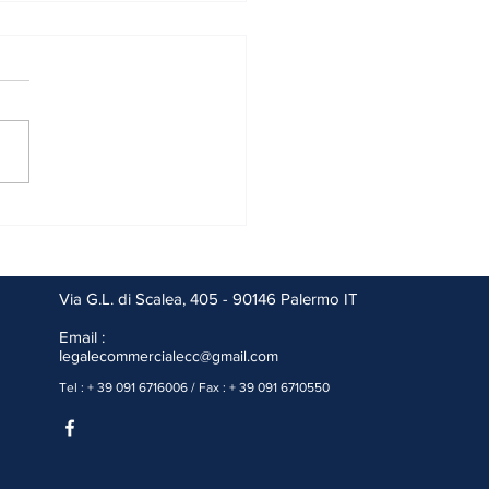
cietà Veicolo| SPV |Il grande
nno
Via G.L. di Scalea, 405 - 90146 Palermo IT
Email :
l
egalecommercialecc@gmail.com
Tel : + 39 091 6716006 / Fax : + 39 091 6710550