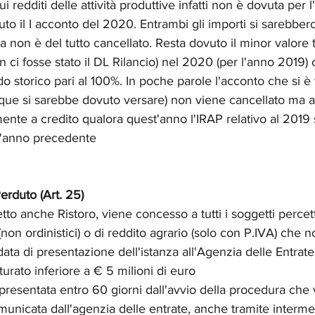
ui redditi delle attività produttive infatti non è dovuta per 
o il I acconto del 2020. Entrambi gli importi si sarebbero
 non è del tutto cancellato. Resta dovuto il minor valore t
 ci fosse stato il DL Rilancio) nel 2020 (per l'anno 2019) 
do storico pari al 100%. In poche parole l'acconto che si è 
ue si sarebbe dovuto versare) non viene cancellato ma 
ente a credito qualora quest'anno l'IRAP relativo al 2019
ll'anno precedente
rduto (Art. 25) 
to anche Ristoro, viene concesso a tutti i soggetti percett
non ordinistici) o di reddito agrario (solo con P.IVA) che 
 data di presentazione dell'istanza all'Agenzia delle Entra
urato inferiore a € 5 milioni di euro
presentata entro 60 giorni dall'avvio della procedura che v
nicata dall'agenzia delle entrate, anche tramite intermedi